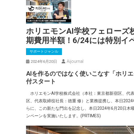
ホリエモンAI学校フェローズ
期費用半額！6/24には特別イ
サポートジャンル
Aijournal
2024年6月20日
AIを作るのではなく使いこなす「ホリ
付スタート
ホリエモンAI学校株式会社（本社：東京都新宿区、代表
区、代表取締役社長：徳重 修）と業務提携し、本日202
らに、この新たな門出を記念し、本日2024年6月20日
ンペーンを実施いたします。(PRTIMES)