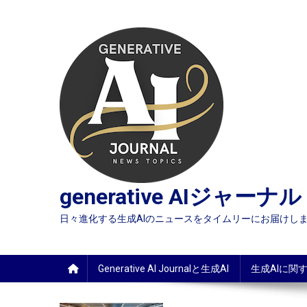
Skip
to
content
generative AIジャーナル
日々進化する生成AIのニュースをタイムリーにお届けします
Generative AI Journalと生成AI
生成AIに関す