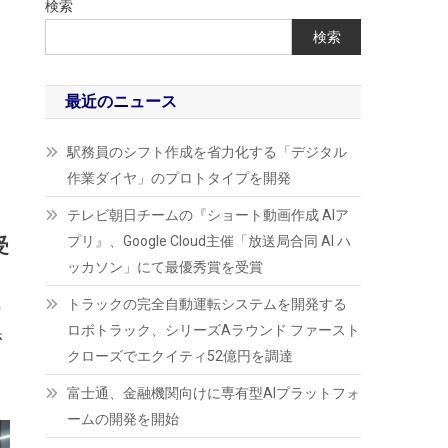
検索
検索
初
最近のニュース
駅務員のシフト作成を省力化する「デジタル
作業ダイヤ」のプロトタイプを開発
テレビ朝日チームの『ショート動画作成 AIア
プリ』、Google Cloud主催「放送局合同 AI ハ
受
ッカソン」にて最優秀賞を受賞
トラックの完全自動運転システムを開発する
宿
ロボトラック、シリーズAラウンド ファースト
さ
クローズでエクイティ52億円を調達
富士通、金融機関向けに専有型AIプラットフォ
ームの開発を開始