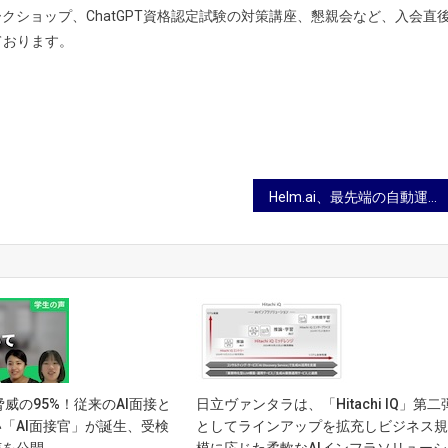
クショップ、ChatGPT資格認定試験の対策講座、懇親会など、入会直
ております。
Helm.ai、最先端の自動運転開のための動画生成AIモデル「VidGen-1」を発表
脅威の95%！従来のAI面接と
日立ヴァンタラは、「Hitachi IQ」第二
「AI面接官」が誕生、受検
としてラインアップを拡充しビジネス
声を公開
模に応じた柔軟なAIインフラソリューシ