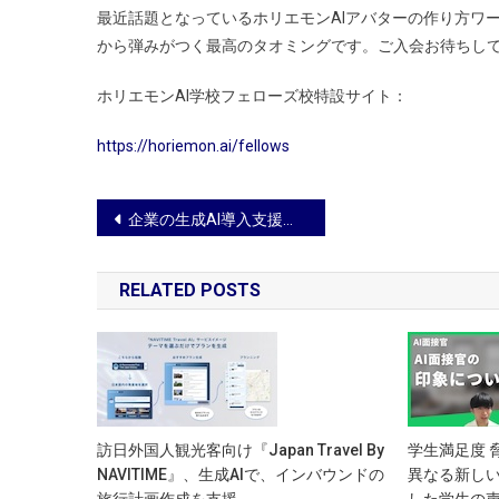
最近話題となっているホリエモンAIアバターの作り方ワー
から弾みがつく最高のタオミングです。ご入会お待ちし
ホリエモンAI学校フェローズ校特設サイト：
https://horiemon.ai/fellows
投
企業の生成AI導入支援事業に参入 新会社「オフショアカンパニー」を設立
稿
RELATED POSTS
ナ
ビ
ゲ
ー
訪日外国人観光客向け『Japan Travel By
学生満足度 
シ
NAVITIME』、生成AIで、インバウンドの
異なる新しい
旅行計画作成を支援
した学生の