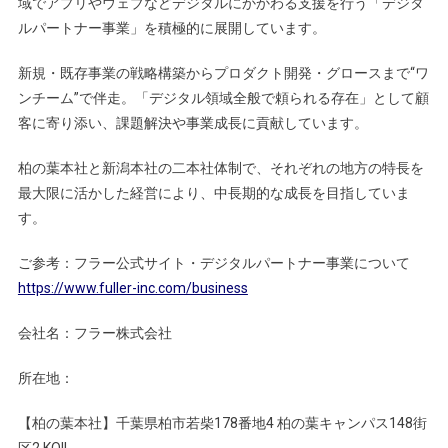
域でアプリやウェブなどデジタルにかかわる支援を行う「デジタ
ルパートナー事業」を積極的に展開しています。
新規・既存事業の戦略構築からプロダクト開発・グロースまで“ワ
ンチーム”で伴走。「デジタル領域全般で頼られる存在」として顧
客に寄り添い、課題解決や事業成長に貢献しています。
柏の葉本社と新潟本社の二本社体制で、それぞれの地方の特長を
最大限に活かした経営により、中長期的な成長を目指していま
す。
ご参考：フラー公式サイト・デジタルパートナー事業について
https://www.fuller-inc.com/business
会社名：フラー株式会社
所在地：
【柏の葉本社】千葉県柏市若柴178番地4 柏の葉キャンパス148街
区2 KOIL