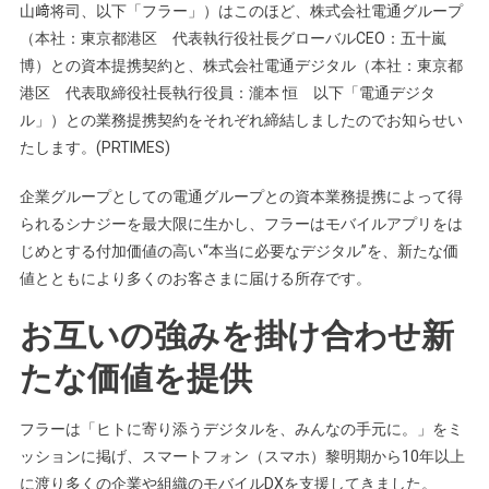
山﨑将司、以下「フラー」）はこのほど、株式会社電通グループ
（本社：東京都港区 代表執行役社長グローバルCEO：五十嵐
博）との資本提携契約と、株式会社電通デジタル（本社：東京都
港区 代表取締役社長執行役員：瀧本 恒 以下「電通デジタ
ル」）との業務提携契約をそれぞれ締結しましたのでお知らせい
たします。(PRTIMES)
企業グループとしての電通グループとの資本業務提携によって得
られるシナジーを最大限に生かし、フラーはモバイルアプリをは
じめとする付加価値の高い“本当に必要なデジタル”を、新たな価
値とともにより多くのお客さまに届ける所存です。
お互いの強みを掛け合わせ新
たな価値を提供
フラーは「ヒトに寄り添うデジタルを、みんなの手元に。」をミ
ッションに掲げ、スマートフォン（スマホ）黎明期から10年以上
に渡り多くの企業や組織のモバイルDXを支援してきました。