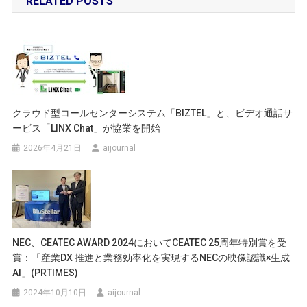
RELATED POSTS
ナ
ビ
ゲ
ー
シ
クラウド型コールセンターシステム「BIZTEL」と、ビデオ通話サ
ービス「LINX Chat」が協業を開始
ョ
2026年4月21日
aijournal
ン
NEC、CEATEC AWARD 2024においてCEATEC 25周年特別賞を受
賞：「産業DX 推進と業務効率化を実現するNECの映像認識×生成
AI」(PRTIMES)
2024年10月10日
aijournal