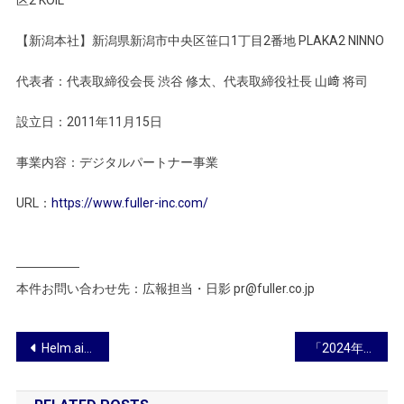
【新潟本社】新潟県新潟市中央区笹口1丁目2番地 PLAKA2 NINNO
代表者：代表取締役会長 渋谷 修太、代表取締役社長 山﨑 将司
設立日：2011年11月15日
事業内容：デジタルパートナー事業
URL：
https://www.fuller-inc.com/
―――――
本件お問い合わせ先：広報担当・日影 pr@fuller.co.jp
投
Helm.ai、最先端の自動運転開のための動画生成AIモデル「VidGen-1」を発表
「2024年 第1回 Generative AI Test」開催結果を発表（1,775名が受験し、1,262名が合格）
稿