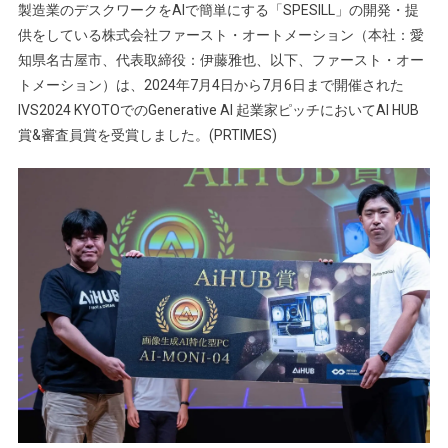
製造業のデスクワークをAIで簡単にする「SPESILL」の開発・提
供をしている株式会社ファースト・オートメーション（本社：愛
知県名古屋市、代表取締役：伊藤雅也、以下、ファースト・オー
トメーション）は、2024年7月4日から7月6日まで開催された
IVS2024 KYOTOでのGenerative AI 起業家ピッチにおいてAI HUB
賞&審査員賞を受賞しました。(PRTIMES)