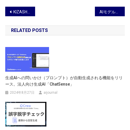
投
KIZASHIが独占インタビュー！生成AIの最前線を語る内閣官房副長官 村井英樹氏
AIモデルとリアルな商品の物撮りを組み合わせた広告・プロモーション画像を制作するタレント広告DXサービス「AI MIX AD PROMOTION」を提供開始します
稿
RELATED POSTS
ナ
ビ
ゲ
ー
シ
生成AIへの問いかけ（プロンプト）が自動生成される機能をリリ
ース。法人向け生成AI「ChatSense」
ョ
2024年8月27日
aijournal
ン