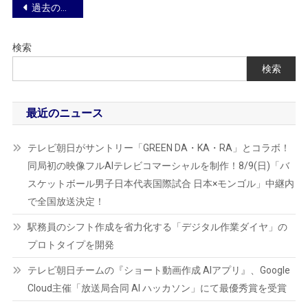
投
過去の投稿
稿
検索
ナ
検索
ビ
ゲ
最近のニュース
ー
テレビ朝日がサントリー「GREEN DA・KA・RA」とコラボ！
シ
同局初の映像フルAIテレビコマーシャルを制作！8/9(日)「バ
スケットボール男子日本代表国際試合 日本×モンゴル」中継内
ョ
で全国放送決定！
ン
駅務員のシフト作成を省力化する「デジタル作業ダイヤ」の
プロトタイプを開発
テレビ朝日チームの『ショート動画作成 AIアプリ』、Google
Cloud主催「放送局合同 AI ハッカソン」にて最優秀賞を受賞