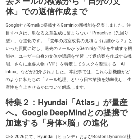
去メールの検索から「自分の文
体」での返信作成まで
Google社がGmailに搭載するGeminiの新機能を発表しました。注
目すべきは、単なる文章生成に留まらない「Proactive（先回り
型）」な進化です。 「去年の浴室改装の見積もりは誰から？」と
いった質問に対し、過去のメールからGeminiが回答を生成する機
能や、ユーザー自身の文体や語調を学習して返信案を作成する機
能、さらに重要人物（VIP）を特定してタスクを整理する「AI
Inbox」などが紹介されました。 本記事では、これら新機能がど
のように私たちの「メール処理」という日常業務を効率化し、生
産性を向上させるかについて解説します。
特集２：Hyundai「Atlas」が量産
へ。Google DeepMindとの提携で
加速する「身体×脳」の進化
CES 2026にて、Hyundai（ヒョンデ）およびBoston Dynamics社