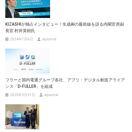
ゲ
ー
シ
KIZASHIが独占インタビュー！生成AIの最前線を語る内閣官房副
長官 村井英樹氏
ョ
2024年7月6日
aijournal
ン
フラーと国内電通グループ各社、アプリ・デジタル創造アライア
ンス「D-FULLER」を組成
2025年3月31日
aijournal