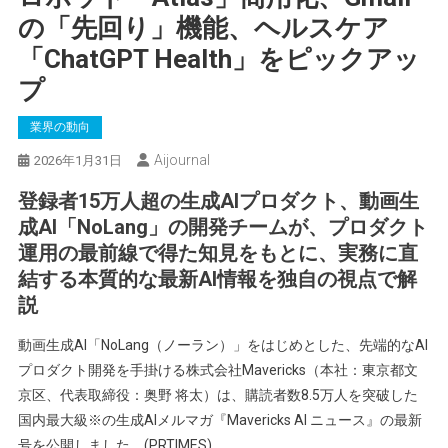
の「先回り」機能、ヘルスケア
「ChatGPT Health」をピックアッ
プ
業界の動向
Aijournal
2026年1月31日
登録者15万人超の生成AIプロダクト、動画生
成AI「NoLang」の開発チームが、プロダクト
運用の最前線で得た知見をもとに、実務に直
結する本質的な最新AI情報を独自の視点で解
説
動画生成AI「NoLang（ノーラン）」をはじめとした、先端的なAI
プロダクト開発を手掛ける株式会社Mavericks（本社：東京都文
京区、代表取締役：奥野 将太）は、購読者数8.5万人を突破した
国内最大級※の生成AIメルマガ『Mavericks AI ニュース』の最新
号を公開しました。(PRTIMES)