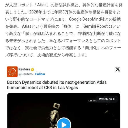
が人型ロボット「Atlas」の新型試作機と、具体的な量産計画を発
表しました。2028年までに年間3万体の生産体制構築を目指すと
いう野心的なロードマップに加え、Google DeepMind社との提携
を発表。 Atlasという最高峰の「身体」に、Gemini Roboticsとい
う高度な「脳」が組み込まれることで、自律的な判断が可能にな
る未来が示されました。単なるパフォーマンスとしてのロボット
ではなく、実社会で労働力として機能する「商用化」へのフェー
ズ移行について、技術的観点から考察します。