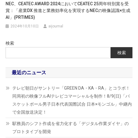
NEC、CEATEC AWARD 2024においてCEATEC 25周年特別賞を受
賞：「産業DX 推進と業務効率化を実現するNECの映像認識×生成
AI」(PRTIMES)
2024年10月10日
aijournal
検索
検索
最近のニュース
テレビ朝日がサントリー「GREEN DA・KA・RA」とコラボ！
同局初の映像フルAIテレビコマーシャルを制作！8/9(日)「バ
スケットボール男子日本代表国際試合 日本×モンゴル」中継内
で全国放送決定！
駅務員のシフト作成を省力化する「デジタル作業ダイヤ」の
プロトタイプを開発