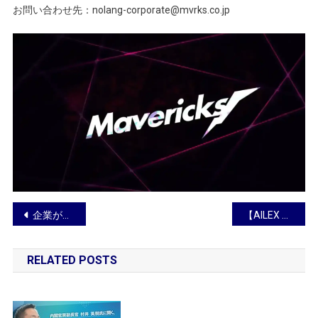
お問い合わせ先：nolang-corporate@mvrks.co.jp
投
企業が選ぶ生成AIツール、ChatGPTが45.5%でトップシェア獲得
【AILEX 新機能】債務整理や交渉、相続など、弁護士の業務の80%をカバーする「案件管理機能」と、破産申立等の作業時間を最大70%短縮する「申立書類AIドラフト」を同時リリース。スマホにも完全対応。
稿
RELATED POSTS
ナ
ビ