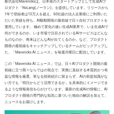
株式会社Mavericksは、日本発のスタートアップとして生成AIプ
ロダクト「NoLang(ノーラン)」を提供しています。リリースから
1年で登録者は15万人を超え、60社超の法人企業様にご利用いた
だいた実績を持ち、AI駆動開発の最前線で日々自社プロダクトを
運用しています。 極めて変化の速い生成AI業界で、いま生成AIで
何ができるのか、いま市場で注目されているAIサービスはどんな
ものなのか、将来はどんなAIが出てくるのか。など、プロダクト
開発の最前線をキャッチアップしているチームがピックアップし
た、「Mavericks AI ニュース」を毎週月曜日に配信しています。
この「Mavericks AI ニュース」では、日々AIプロダクト開発の最
前線に立つ我々ならではの視点で、実務に直結する本質的かつ有
益な情報を厳選。単なる技術紹介に留まらず、AIの前提知識がな
い方でも「明日からどう活用できるか」を具体的にイメージでき
るような情報発信を心がけています。最新の生成AIの情報に、AI
プロダクト開発の専門的な知見に基づいた独自の解説を加えて、
ニュースをお届けします。